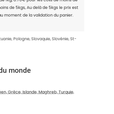
moins de 5kgs, Au delà de 5kgs le prix est
 moment de la validation du panier.
ituanie, Pologne, Slovaquie, Slovénie, St-
te du monde
éen, Grèce, Islande, Maghreb, Turquie,